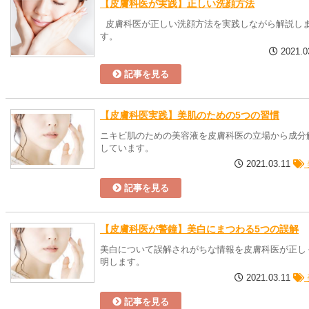
【皮膚科医が実践】正しい洗顔方法
皮膚科医が正しい洗顔方法を実践しながら解説し
す。
2021.0
記事を見る
【皮膚科医実践】美肌のための5つの習慣
ニキビ肌のための美容液を皮膚科医の立場から成分
しています。
2021.03.11
記事を見る
【皮膚科医が警鐘】美白にまつわる5つの誤解
美白について誤解されがちな情報を皮膚科医が正し
明します。
2021.03.11
記事を見る