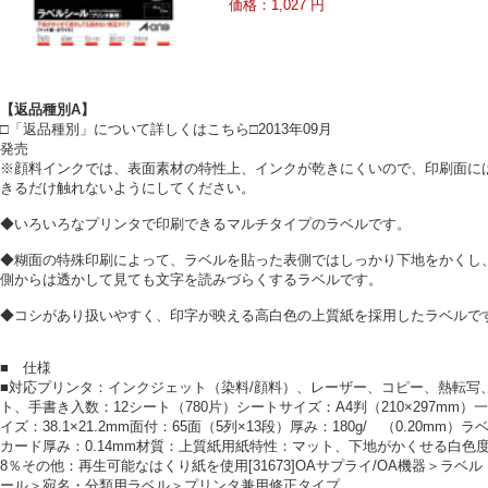
価格：1,027 円
【返品種別A】
□「返品種別」について詳しくはこちら□2013年09月
発売
※顔料インクでは、表面素材の特性上、インクが乾きにくいので、印刷面に
きるだけ触れないようにしてください。
◆いろいろなプリンタで印刷できるマルチタイプのラベルです。
◆糊面の特殊印刷によって、ラベルを貼った表側ではしっかり下地をかくし
側からは透かして見ても文字を読みづらくするラベルです。
◆コシがあり扱いやすく、印字が映える高白色の上質紙を採用したラベルで
■ 仕様
■対応プリンタ：インクジェット（染料/顔料）、レーザー、コピー、熱転写
ト、手書き入数：12シート（780片）シートサイズ：A4判（210×297mm）
イズ：38.1×21.2mm面付：65面（5列×13段）厚み：180g/ （0.20mm）ラ
カード厚み：0.14mm材質：上質紙用紙特性：マット、下地がかくせる白色度
8％その他：再生可能なはくり紙を使用[31673]OAサプライ/OA機器＞ラベル
ール＞宛名・分類用ラベル＞プリンタ兼用修正タイプ