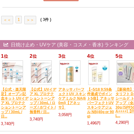
1
( 3件 )
＜＜
＞＞
日焼け止め・UVケア (美容・コスメ・香水) ランキング
1
2
3
4
5
位
位
位
位
位
【公式・楽天限
【公式】UVイデ
アネッサ パーフ
【~5/18 9:59条
【新発売】
定】オープン記
ア XL プロテク
ェクトUV スキン
件達成でポイン
タリフト D
念キット UVイデ
ショントーンア
ケアミルク NA(6
ト5倍】アネッサ
シールド 
ア XL プロテク
ップ / 30mL / ロ
0ml)【アネッ
パーフェクトUV
アップ（全
ショントーンア
ーズ / ホワイト /
サ】
スキンケアジェ
30g [SPF50
A++++]【FU
ップ / 30mL /
無香料 / 日...
ル NB(40g or 90
3,058円
L...
日...
g)
3,740円
4,290円
1,496円
3,740円