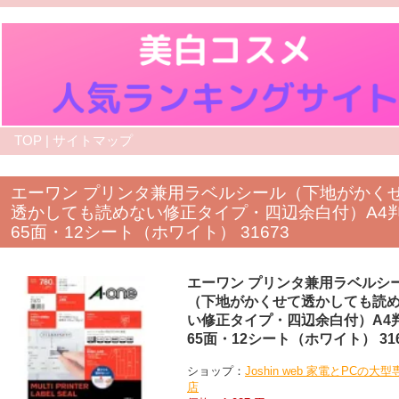
TOP
|
サイトマップ
エーワン プリンタ兼用ラベルシール（下地がかく
透かしても読めない修正タイプ・四辺余白付）A
65面・12シート（ホワイト） 31673
エーワン プリンタ兼用ラベルシ
（下地がかくせて透かしても読
い修正タイプ・四辺余白付）A
65面・12シート（ホワイト） 316
ショップ：
Joshin web 家電とPCの大型
店