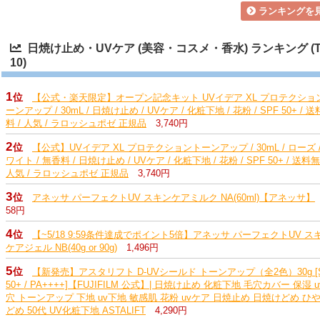
ランキングを
日焼け止め・UVケア (美容・コスメ・香水) ランキング (T
10)
1
位
【公式・楽天限定】オープン記念キット UVイデア XL プロテクショ
ーンアップ / 30mL / 日焼け止め / UVケア / 化粧下地 / 花粉 / SPF 50+ / 
料 / 人気 / ラロッシュポゼ 正規品
3,740円
2
位
【公式】UVイデア XL プロテクショントーンアップ / 30mL / ローズ /
ワイト / 無香料 / 日焼け止め / UVケア / 化粧下地 / 花粉 / SPF 50+ / 送料無
人気 / ラロッシュポゼ 正規品
3,740円
3
位
アネッサ パーフェクトUV スキンケアミルク NA(60ml)【アネッサ】
58円
4
位
【~5/18 9:59条件達成でポイント5倍】アネッサ パーフェクトUV ス
ケアジェル NB(40g or 90g)
1,496円
5
位
【新発売】アスタリフト D-UVシールド トーンアップ（全2色）30g [
50+ / PA++++]【FUJIFILM 公式】| 日焼け止め 化粧下地 毛穴カバー 保湿 u
穴 トーンアップ 下地 uv下地 敏感肌 花粉 uvケア 日焼止め 日焼けどめ ひ
どめ 50代 UV化粧下地 ASTALIFT
4,290円