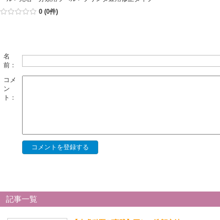
0 (0件)
名
前：
コメ
ン
ト：
記事一覧