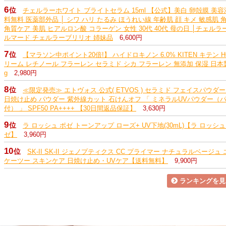
6
位
チェルラーホワイト ブライトセラム 15ml 【公式】美白 卵殻膜 美容
料無料 医薬部外品 │ シワ ハリ たるみ ほうれい線 年齢肌 顔 キメ 敏感肌 
角質ケア 美肌 ヒアルロン酸 コラーゲン 女性 30代 40代 母の日 │チェルラ
ルマード チェルラーブリリオ 姉妹品
6,600円
7
位
【マラソン中ポイント20倍!】 ハイドロキノン 6.0% KITEN キテン H
リーム レチノール フラーレン セラミド シカ フラーレン 無添加 保湿 日本製
g
2,980円
8
位
≪限定発売≫ エトヴォス 公式( ETVOS ) セラミド フェイスパウダー
日焼け止め パウダー 紫外線カット 石けんオフ 「 ミネラルUVパウダー（
付） 」 SPF50 PA++++ 【30日間返品保証】
3,630円
9
位
ラ ロッシュ ポゼ トーンアップ ローズ+ UV下地(30mL)【ラ ロッシュ
ゼ】
3,960円
10
位
SK-II SK-II ジェノプティクス CC プライマー ナチュラルベージュ
ケーツー スキンケア 日焼け止め・UVケア【送料無料】
9,900円
ランキングを見