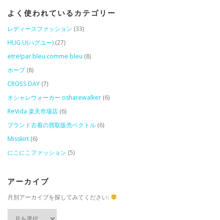
よく使われているカテゴリー
レディースファッション
(33)
HUG.U(ハグユー)
(27)
etre!par bleu comme bleu
(8)
ホープ
(8)
CROSS DAY
(7)
オシャレウォーカー osharewalker
(6)
ReVida 楽天市場店
(6)
ブランド古着の買取販売ベクトル
(6)
Misskirt
(6)
にこにこファッション
(5)
アーカイブ
月別アーカイブを探してみてください:
ア