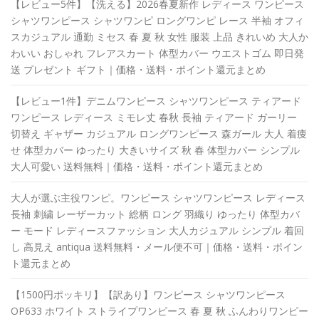
【レビュー5件】【洗える】2026春夏新作 レディース ワンピース
シャツワンピース シャツワンピ ロングワンピ レース 半袖 オフィ
スカジュアル 通勤 ミセス 春 夏 秋 女性 服装 上品 きれいめ 大人か
わいい おしゃれ フレアスカート 体型カバー ウエストゴム 即日発
送 プレゼント ギフト｜価格・送料・ポイント還元まとめ
【レビュー1件】デニムワンピース シャツワンピース ティアード
ワンピース レディース ミモレ丈 春秋 長袖 ティアード ガーリー
切替え ギャザー カジュアル ロングワンピース 森ガール 大人 着痩
せ 体型カバー ゆったり 大きいサイズ 秋 春 体型カバー シンプル
大人可愛い 送料無料｜価格・送料・ポイント還元まとめ
大人が選ぶ主役ワンピ。ワンピース シャツワンピース レディース
長袖 刺繍 レーザーカット 総柄 ロング 羽織り ゆったり 体型カバ
ー モード レディースファッション 大人カジュアル シンプル 着回
し 高見え antiqua 送料無料・メール便不可｜価格・送料・ポイン
ト還元まとめ
【1500円ポッキリ】【訳あり】ワンピース シャツワンピース
OP633 ホワイト ストライプワンピース 春 夏 秋 ふんわりワンピー