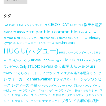
ー
カ
イ
ブ
タグ
CROSS DAY
Dream-L楽天市場店
BACKYARD FAMILY シャツワンピース
etre!par bleu comme bleu
elaine fashion
etre!par bleu
February
comme bleu ジムフレックス
etre!par bleu comme bleu ワンピース
Hakuhin Store
Gymphlex レディース コットンワンピース
HUG.U(ハグユー)
HUG.U シャツワンピース
HUG.U シ
Misskirt
Kiraya Shop
mimigrant
Misskirt シャツ
ャツワンピース ロング
ReVida 楽天市場店
Only STUDIO
ワンピース
Rosy
SHOPLIST
オシャ
にこにこファッション
とらみ
エクル 楽天市場店
YOYOSHOP
レウォーカー osharewalker
オフィスK・H・I
シャツワンピ
ース レディース 半袖
シャツワンピース レディース 長袖
シャツワンピース
体型カバー
シャツワンピース 半袖 ロング
シャツワンピース 長袖 ゆったり
シャツワ
ンピース 長袖 レディース
シャツワンピース 長袖 ロング丈
ジムフレックス シャツワ
ブランド古着の買取販
ナナセレクト
ンピース 長袖
トッシーコンサル