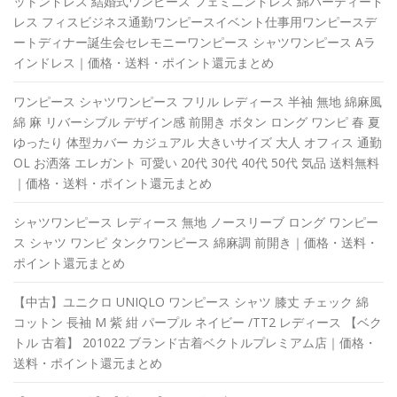
ットンドレス 結婚式ワンピース フェミニンドレス 綿パーティード
レス フィスビジネス通勤ワンピースイベント仕事用ワンピースデ
ートディナー誕生会セレモニーワンピース シャツワンピース Aラ
インドレス｜価格・送料・ポイント還元まとめ
ワンピース シャツワンピース フリル レディース 半袖 無地 綿麻風
綿 麻 リバーシブル デザイン感 前開き ボタン ロング ワンピ 春 夏
ゆったり 体型カバー カジュアル 大きいサイズ 大人 オフィス 通勤
OL お洒落 エレガント 可愛い 20代 30代 40代 50代 気品 送料無料
｜価格・送料・ポイント還元まとめ
シャツワンピース レディース 無地 ノースリーブ ロング ワンピー
ス シャツ ワンピ タンクワンピース 綿麻調 前開き｜価格・送料・
ポイント還元まとめ
【中古】ユニクロ UNIQLO ワンピース シャツ 膝丈 チェック 綿
コットン 長袖 M 紫 紺 パープル ネイビー /TT2 レディース 【ベク
トル 古着】 201022 ブランド古着ベクトルプレミアム店｜価格・
送料・ポイント還元まとめ