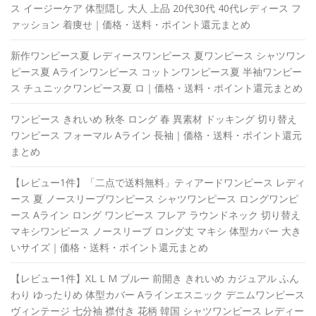
ス イージーケア 体型隠し 大人 上品 20代30代 40代レディース フ
ァッション 着痩せ｜価格・送料・ポイント還元まとめ
新作ワンピース夏 レディースワンピース 夏ワンピース シャツワン
ピース夏 Aラインワンピース コットンワンピース夏 半袖ワンピー
ス チュニックワンピース夏 ロ｜価格・送料・ポイント還元まとめ
ワンピース きれいめ 秋冬 ロング 春 異素材 ドッキング 切り替え
ワンピース フォーマル Aライン 長袖｜価格・送料・ポイント還元
まとめ
【レビュー1件】「二点で送料無料」ティアードワンピース レディ
ース 夏 ノースリーブワンピース シャツワンピース ロングワンピ
ース Aライン ロング ワンピース フレア ラウンドネック 切り替え
マキシワンピース ノースリーブ ロング丈 マキシ 体型カバー 大き
いサイズ｜価格・送料・ポイント還元まとめ
【レビュー1件】XL L M ブルー 前開き きれいめ カジュアル ふん
わり ゆったりめ 体型カバー Aラインエスニック デニムワンピース
ヴィンテージ 七分袖 襟付き 花柄 韓国 シャツワンピース レディー