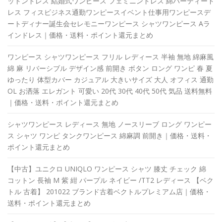
ットンドレス 結婚式ワンピース フェミニンドレス 綿パーティード
レス フィスビジネス通勤ワンピースイベント仕事用ワンピースデ
ートディナー誕生会セレモニーワンピース シャツワンピース Aラ
インドレス｜価格・送料・ポイント還元まとめ
ワンピース シャツワンピース フリル レディース 半袖 無地 綿麻風
綿 麻 リバーシブル デザイン感 前開き ボタン ロング ワンピ 春 夏
ゆったり 体型カバー カジュアル 大きいサイズ 大人 オフィス 通勤
OL お洒落 エレガント 可愛い 20代 30代 40代 50代 気品 送料無料
｜価格・送料・ポイント還元まとめ
シャツワンピース レディース 無地 ノースリーブ ロング ワンピー
ス シャツ ワンピ タンクワンピース 綿麻調 前開き｜価格・送料・
ポイント還元まとめ
【中古】ユニクロ UNIQLO ワンピース シャツ 膝丈 チェック 綿
コットン 長袖 M 紫 紺 パープル ネイビー /TT2 レディース 【ベク
トル 古着】 201022 ブランド古着ベクトルプレミアム店｜価格・
送料・ポイント還元まとめ