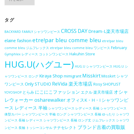
ー
カ
イ
ブ
タグ
CROSS DAY
Dream-L楽天市場店
BACKYARD FAMILY シャツワンピース
etre!par bleu comme bleu
elaine fashion
etre!par bleu
February
comme bleu ジムフレックス
etre!par bleu comme bleu ワンピース
Hakuhin Store
Gymphlex レディース コットンワンピース
HUG.U(ハグユー)
HUG.U シャツワンピース
HUG.U シ
Misskirt
Kiraya Shop
mimigrant
Misskirt シャツ
ャツワンピース ロング
ReVida 楽天市場店
Only STUDIO
ワンピース
Rosy
SHOPLIST
オシャ
にこにこファッション
とらみ
エクル 楽天市場店
YOYOSHOP
レウォーカー osharewalker
オフィスK・H・I
シャツワンピ
ース レディース 半袖
シャツワンピース レディース 長袖
シャツワンピース
体型カバー
シャツワンピース 半袖 ロング
シャツワンピース 長袖 ゆったり
シャツワ
ンピース 長袖 レディース
シャツワンピース 長袖 ロング丈
ジムフレックス シャツワ
ブランド古着の買取販
ナナセレクト
ンピース 長袖
トッシーコンサル