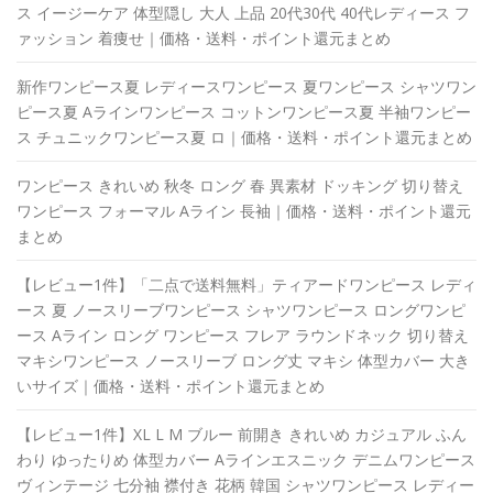
ス イージーケア 体型隠し 大人 上品 20代30代 40代レディース フ
ァッション 着痩せ｜価格・送料・ポイント還元まとめ
新作ワンピース夏 レディースワンピース 夏ワンピース シャツワン
ピース夏 Aラインワンピース コットンワンピース夏 半袖ワンピー
ス チュニックワンピース夏 ロ｜価格・送料・ポイント還元まとめ
ワンピース きれいめ 秋冬 ロング 春 異素材 ドッキング 切り替え
ワンピース フォーマル Aライン 長袖｜価格・送料・ポイント還元
まとめ
【レビュー1件】「二点で送料無料」ティアードワンピース レディ
ース 夏 ノースリーブワンピース シャツワンピース ロングワンピ
ース Aライン ロング ワンピース フレア ラウンドネック 切り替え
マキシワンピース ノースリーブ ロング丈 マキシ 体型カバー 大き
いサイズ｜価格・送料・ポイント還元まとめ
【レビュー1件】XL L M ブルー 前開き きれいめ カジュアル ふん
わり ゆったりめ 体型カバー Aラインエスニック デニムワンピース
ヴィンテージ 七分袖 襟付き 花柄 韓国 シャツワンピース レディー