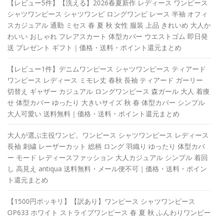
【レビュー5件】【洗える】2026春夏新作 レディース ワンピース
シャツワンピース シャツワンピ ロングワンピ レース 半袖 オフィ
スカジュアル 通勤 ミセス 春 夏 秋 女性 服装 上品 きれいめ 大人か
わいい おしゃれ フレアスカート 体型カバー ウエストゴム 即日発
送 プレゼント ギフト｜価格・送料・ポイント還元まとめ
【レビュー1件】デニムワンピース シャツワンピース ティアード
ワンピース レディース ミモレ丈 春秋 長袖 ティアード ガーリー
切替え ギャザー カジュアル ロングワンピース 森ガール 大人 着痩
せ 体型カバー ゆったり 大きいサイズ 秋 春 体型カバー シンプル
大人可愛い 送料無料｜価格・送料・ポイント還元まとめ
大人が選ぶ主役ワンピ。ワンピース シャツワンピース レディース
長袖 刺繍 レーザーカット 総柄 ロング 羽織り ゆったり 体型カバ
ー モード レディースファッション 大人カジュアル シンプル 着回
し 高見え antiqua 送料無料・メール便不可｜価格・送料・ポイン
ト還元まとめ
【1500円ポッキリ】【訳あり】ワンピース シャツワンピース
OP633 ホワイト ストライプワンピース 春 夏 秋 ふんわりワンピー