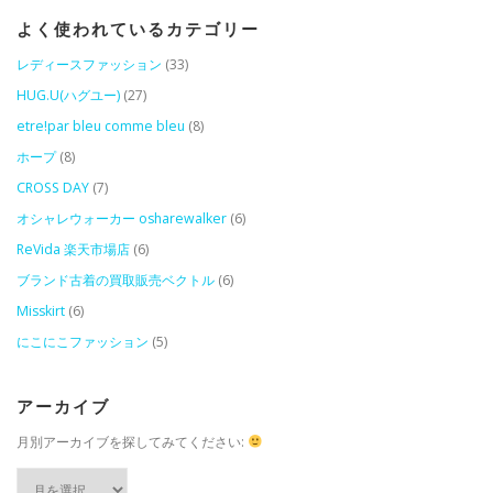
よく使われているカテゴリー
レディースファッション
(33)
HUG.U(ハグユー)
(27)
etre!par bleu comme bleu
(8)
ホープ
(8)
CROSS DAY
(7)
オシャレウォーカー osharewalker
(6)
ReVida 楽天市場店
(6)
ブランド古着の買取販売ベクトル
(6)
Misskirt
(6)
にこにこファッション
(5)
アーカイブ
月別アーカイブを探してみてください:
ア