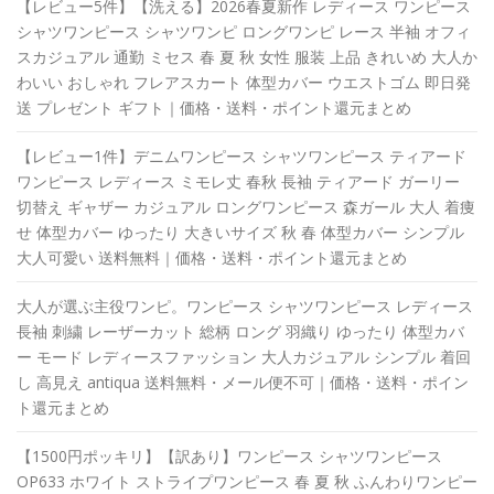
【レビュー5件】【洗える】2026春夏新作 レディース ワンピース
シャツワンピース シャツワンピ ロングワンピ レース 半袖 オフィ
スカジュアル 通勤 ミセス 春 夏 秋 女性 服装 上品 きれいめ 大人か
わいい おしゃれ フレアスカート 体型カバー ウエストゴム 即日発
送 プレゼント ギフト｜価格・送料・ポイント還元まとめ
【レビュー1件】デニムワンピース シャツワンピース ティアード
ワンピース レディース ミモレ丈 春秋 長袖 ティアード ガーリー
切替え ギャザー カジュアル ロングワンピース 森ガール 大人 着痩
せ 体型カバー ゆったり 大きいサイズ 秋 春 体型カバー シンプル
大人可愛い 送料無料｜価格・送料・ポイント還元まとめ
大人が選ぶ主役ワンピ。ワンピース シャツワンピース レディース
長袖 刺繍 レーザーカット 総柄 ロング 羽織り ゆったり 体型カバ
ー モード レディースファッション 大人カジュアル シンプル 着回
し 高見え antiqua 送料無料・メール便不可｜価格・送料・ポイン
ト還元まとめ
【1500円ポッキリ】【訳あり】ワンピース シャツワンピース
OP633 ホワイト ストライプワンピース 春 夏 秋 ふんわりワンピー