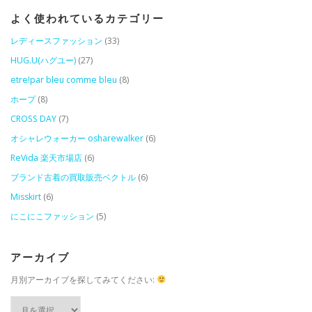
よく使われているカテゴリー
レディースファッション
(33)
HUG.U(ハグユー)
(27)
etre!par bleu comme bleu
(8)
ホープ
(8)
CROSS DAY
(7)
オシャレウォーカー osharewalker
(6)
ReVida 楽天市場店
(6)
ブランド古着の買取販売ベクトル
(6)
Misskirt
(6)
にこにこファッション
(5)
アーカイブ
月別アーカイブを探してみてください:
ア