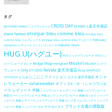
ー
カ
イ
ブ
タグ
CROSS DAY
Dream-L楽天市場店
BACKYARD FAMILY シャツワンピース
etre!par bleu comme bleu
elaine fashion
etre!par bleu
February
comme bleu ジムフレックス
etre!par bleu comme bleu ワンピース
Hakuhin Store
Gymphlex レディース コットンワンピース
HUG.U(ハグユー)
HUG.U シャツワンピース
HUG.U シ
Misskirt
Kiraya Shop
mimigrant
Misskirt シャツ
ャツワンピース ロング
ReVida 楽天市場店
Only STUDIO
ワンピース
Rosy
SHOPLIST
オシャ
にこにこファッション
とらみ
エクル 楽天市場店
YOYOSHOP
レウォーカー osharewalker
オフィスK・H・I
シャツワンピ
ース レディース 半袖
シャツワンピース レディース 長袖
シャツワンピース
体型カバー
シャツワンピース 半袖 ロング
シャツワンピース 長袖 ゆったり
シャツワ
ンピース 長袖 レディース
シャツワンピース 長袖 ロング丈
ジムフレックス シャツワ
ブランド古着の買取販
ナナセレクト
ンピース 長袖
トッシーコンサル