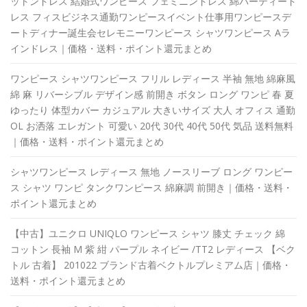
ットンドレス 結婚式ワンピース フェミニンドレス 綿パーティード
レス フィスビジネス通勤ワンピースイベント仕事用ワンピースデ
ートディナー誕生会セレモニーワンピース シャツワンピース Aラ
インドレス｜価格・送料・ポイント還元まとめ
ワンピース シャツワンピース フリル レディース 半袖 無地 綿麻風
綿 麻 リバーシブル デザイン感 前開き ボタン ロング ワンピ 春 夏
ゆったり 体型カバー カジュアル 大きいサイズ 大人 オフィス 通勤
OL お洒落 エレガント 可愛い 20代 30代 40代 50代 気品 送料無料
｜価格・送料・ポイント還元まとめ
シャツワンピース レディース 無地 ノースリーブ ロング ワンピー
ス シャツ ワンピ タンクワンピース 綿麻調 前開き｜価格・送料・
ポイント還元まとめ
【中古】ユニクロ UNIQLO ワンピース シャツ 膝丈 チェック 綿
コットン 長袖 M 紫 紺 パープル ネイビー /TT2 レディース 【ベク
トル 古着】 201022 ブランド古着ベクトルプレミアム店｜価格・
送料・ポイント還元まとめ