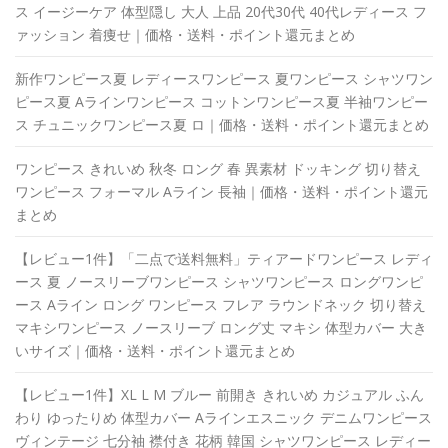
ス イージーケア 体型隠し 大人 上品 20代30代 40代レディース フ
ァッション 着痩せ｜価格・送料・ポイント還元まとめ
新作ワンピース夏 レディースワンピース 夏ワンピース シャツワン
ピース夏 Aラインワンピース コットンワンピース夏 半袖ワンピー
ス チュニックワンピース夏 ロ｜価格・送料・ポイント還元まとめ
ワンピース きれいめ 秋冬 ロング 春 異素材 ドッキング 切り替え
ワンピース フォーマル Aライン 長袖｜価格・送料・ポイント還元
まとめ
【レビュー1件】「二点で送料無料」ティアードワンピース レディ
ース 夏 ノースリーブワンピース シャツワンピース ロングワンピ
ース Aライン ロング ワンピース フレア ラウンドネック 切り替え
マキシワンピース ノースリーブ ロング丈 マキシ 体型カバー 大き
いサイズ｜価格・送料・ポイント還元まとめ
【レビュー1件】XL L M ブルー 前開き きれいめ カジュアル ふん
わり ゆったりめ 体型カバー Aラインエスニック デニムワンピース
ヴィンテージ 七分袖 襟付き 花柄 韓国 シャツワンピース レディー